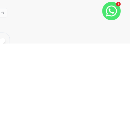
1
ious slide
Next slide
Cód:
28413
Comparar