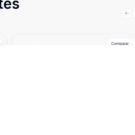
tes
Prev
Cód:
10799
Comparar