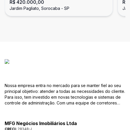
R$ 420.000,00
R$
- Sorocaba/SP
- 
Jardim Pagliato, Sorocaba - SP
Jar
Nossa empresa entra no mercado para se manter fiel ao seu
principal objetivo: atender a todas as necessidades do cliente.
Para isso, tem investido em novas tecnologias e sistemas de
controle de administração. Com uma equipe de corretores
especializados, mantém seu banco de dados sempre
atualizado, com várias ofertas de imóveis residenciais e
comerciais, terrenos etc. para compra e venda. As consultas
MFG Negócios Imobiliários Ltda
podem ser feitas por telefone, pessoalmente, ou pela Internet,
CRECI:
28348-J