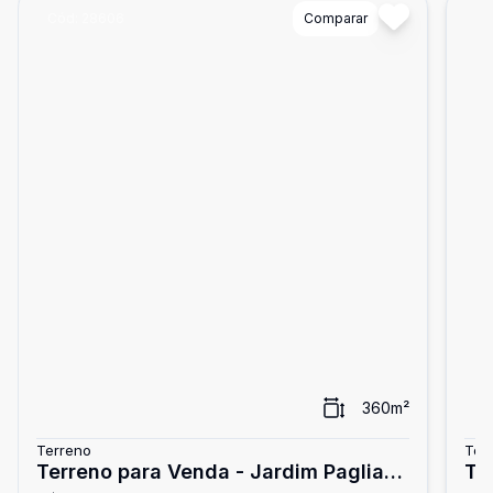
Cód:
28606
Comparar
Có
360
m²
Terreno
Ter
Terreno para Venda - Jardim Pagliato
Te