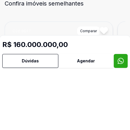
Confira imóveis semelhantes
Cód:
8647
Comparar
Có
R$ 160.000.000,00
Dúvidas
Agendar