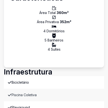
Área Total
360
m²
Área Privativa
352
m²
4
Dormitório
s
5
Banheiro
s
4
Suíte
s
Infraestrutura
Bicicletário
Piscina Coletiva
Playground