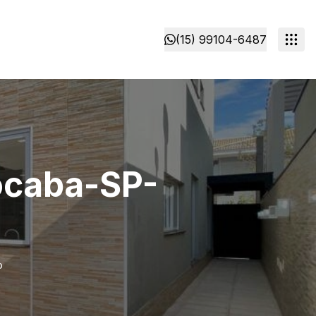
(15) 99104-6487
ocaba-SP-
o