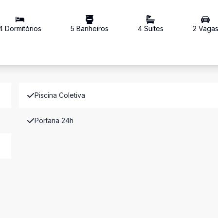
4
Dormitório
s
5
Banheiro
s
4
Suíte
s
2
Vaga
Piscina Coletiva
Portaria 24h