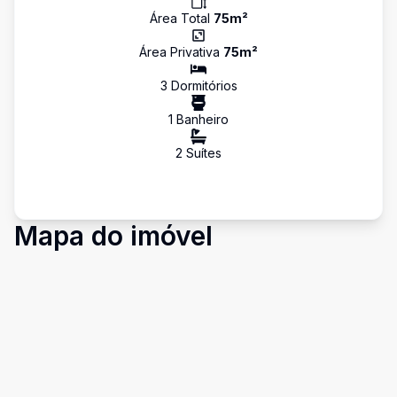
Área Total
75
m²
Área Privativa
75
m²
3
Dormitório
s
1
Banheiro
2
Suíte
s
Mapa do imóvel