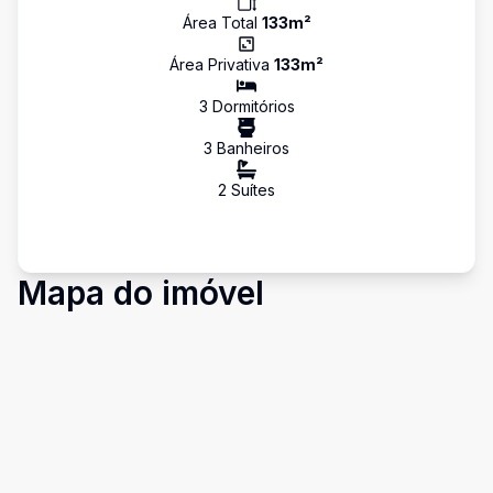
Área Total
133
m²
Área Privativa
133
m²
3
Dormitório
s
3
Banheiro
s
2
Suíte
s
Mapa do imóvel