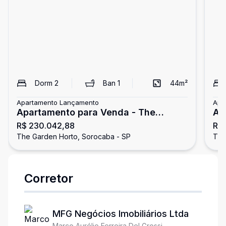
Dorm
2
Ban
1
44
m²
Apartamento Lançamento
Apa
Apartamento para Venda - The
Ap
R$ 230.042,88
R$ 
Garden Horto - Sorocaba/SP
Ga
The Garden Horto, Sorocaba - SP
The
Corretor
MFG Negócios Imobiliários Ltda
Marco Aurélio Ferreira Del Grossi