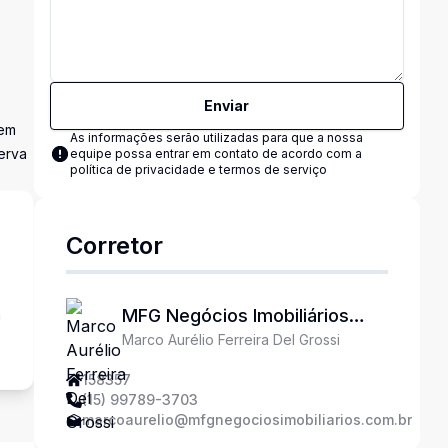
Enviar
 em
As informações serão utilizadas para que a nossa
erva
equipe possa entrar em contato de acordo com a
política de privacidade e termos de serviço
Corretor
MFG Negócios Imobiliários
a
Marco Aurélio Ferreira Del Grossi
Ltda
158357
(15) 99789-3703
marcoaurelio@mfgnegociosimobiliarios.com.br