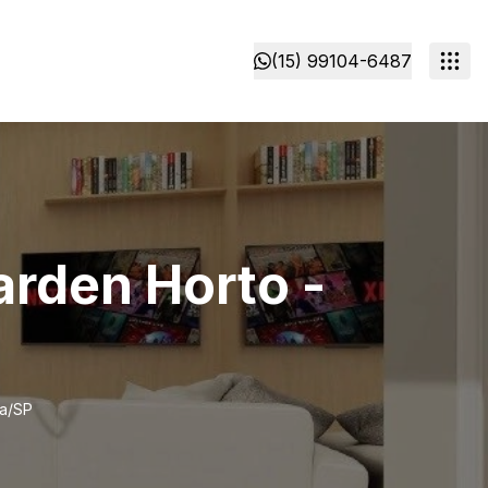
(15) 99104-6487
rden Horto -
ba/SP