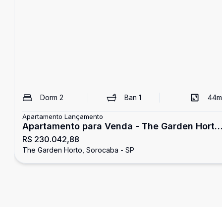
Dorm
2
Ban
1
44
m
Apartamento Lançamento
Apartamento para Venda - The Garden Horto
R$ 230.042,88
- Sorocaba/SP
The Garden Horto, Sorocaba - SP