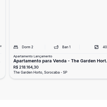
²
Dorm
2
Ban
1
40
Apartamento Lançamento
Apartamento para Venda - The Garden Hort
R$ 218.164,30
- Sorocaba/SP
The Garden Horto, Sorocaba - SP