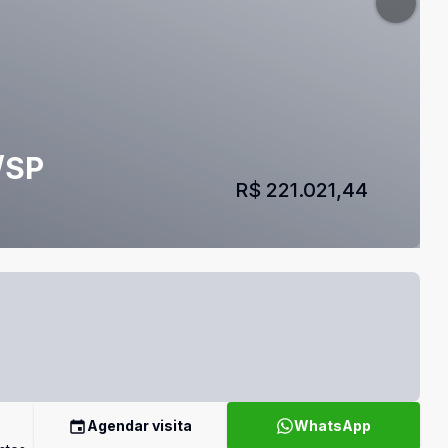
/SP
R$ 221.021,44
Agendar visita
WhatsApp