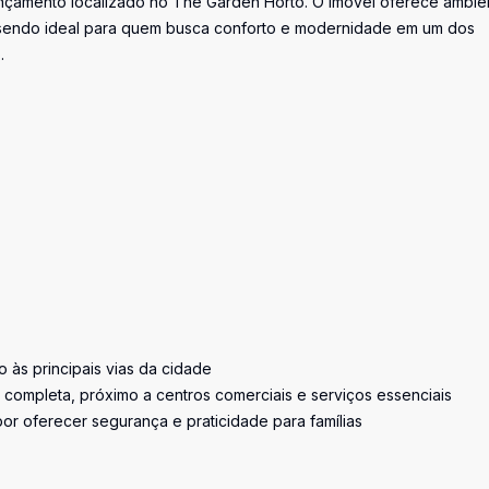
nçamento localizado no The Garden Horto. O imóvel oferece ambie
l, sendo ideal para quem busca conforto e modernidade em um dos
.
o às principais vias da cidade
a completa, próximo a centros comerciais e serviços essenciais
por oferecer segurança e praticidade para famílias