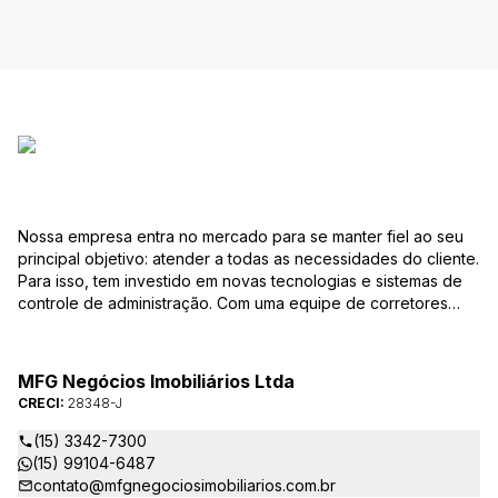
Nossa empresa entra no mercado para se manter fiel ao seu
principal objetivo: atender a todas as necessidades do cliente.
Para isso, tem investido em novas tecnologias e sistemas de
controle de administração. Com uma equipe de corretores
especializados, mantém seu banco de dados sempre
atualizado, com várias ofertas de imóveis residenciais e
comerciais, terrenos etc. para compra e venda. As consultas
MFG Negócios Imobiliários Ltda
podem ser feitas por telefone, pessoalmente, ou pela Internet,
CRECI:
28348-J
pela pesquisa para Vendas. Um módulo de super busca irá
pesquisar entre as ofertas o imóvel com as características que
(15) 3342-7300
você procura. em instantes você terá as informações sobre o
(15) 99104-6487
resultado, podendo, inclusive marcar visita ou pesquisar
contato@mfgnegociosimobiliarios.com.br