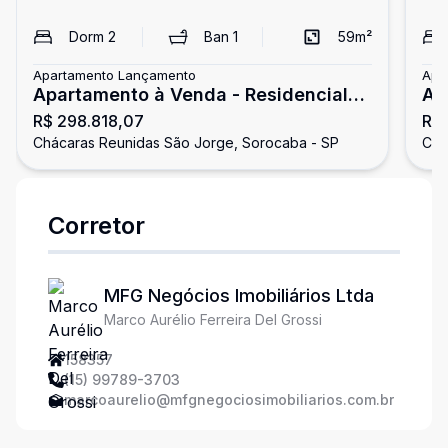
Dorm
2
Ban
1
59
m²
Apartamento Lançamento
Apa
Apartamento à Venda - Residencial
Ap
R$ 298.818,07
R$ 
Magnific | Sorocaba SP
Ma
Chácaras Reunidas São Jorge, Sorocaba - SP
Chá
Corretor
MFG Negócios Imobiliários Ltda
Marco Aurélio Ferreira Del Grossi
158357
(15) 99789-3703
marcoaurelio@mfgnegociosimobiliarios.com.br