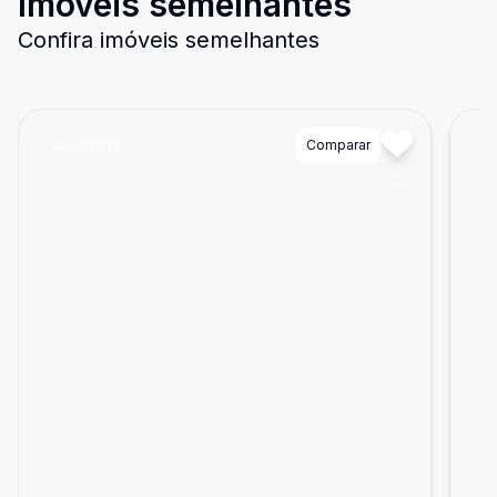
Imóveis semelhantes
Confira imóveis semelhantes
Cód:
26213
Comparar
Có