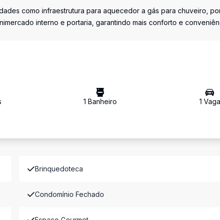
ades como infraestrutura para aquecedor a gás para chuveiro, po
inimercado interno e portaria, garantindo mais conforto e conveniên
s
1
Banheiro
1
Vag
Brinquedoteca
Condomínio Fechado
Espaço Gourmet