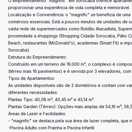
O empreendimento "magnific" em Sorocaba oferece apartament
proporcionar uma experiência de vida completa e memorável.
Localização e Conveniência: o "magnific" se beneficia de uma l
comércios essenciais. Está a poucos minutos de unidades de sa
vasta rede de supermercados como Roldão Atacadista, Superme
proximidade a shoppings (Shopping Cidade Sorocaba, Pátio 
Beach, restaurantes (McDonald's), academias (Smart Fit) e imp
Sorocaba).
Estrutura do Empreendimento:
Construído em um terreno de 16.000 m², o complexo é composto
(térreo mais 16 pavimentos) e é servida por 3 elevadores, com
Tipos de Apartamentos:
As unidades disponíveis são de 2 dormitórios e contam com v
diferentes necessidades:
Plantas Tipo: 40,08 m², 40,45 m² e 43,14 m².
Plantas Garden (Térreo): Opções mais amplas de 54,16 m², 58,5
Áreas de Lazer e Facilidades:
- "magnific" se destaca pela sua área de lazer completa, que in
-Piscina Adulto com Prainha e Piscina Infantil