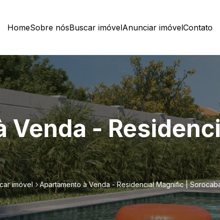
Home
Sobre nós
Buscar imóvel
Anunciar imóvel
Contato
 Venda - Residencia
car imóvel
Apartamento à Venda - Residencial Magnific | Sorocab