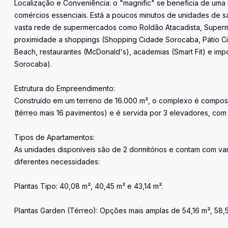
Localização e Conveniência: o "magnific" se beneficia de uma l
comércios essenciais. Está a poucos minutos de unidades de sa
vasta rede de supermercados como Roldão Atacadista, Superme
proximidade a shoppings (Shopping Cidade Sorocaba, Pátio 
Beach, restaurantes (McDonald's), academias (Smart Fit) e imp
Sorocaba).
Estrutura do Empreendimento:
Construído em um terreno de 16.000 m², o complexo é composto
(térreo mais 16 pavimentos) e é servida por 3 elevadores, com
Tipos de Apartamentos:
As unidades disponíveis são de 2 dormitórios e contam com v
diferentes necessidades:
Plantas Tipo: 40,08 m², 40,45 m² e 43,14 m².
Plantas Garden (Térreo): Opções mais amplas de 54,16 m², 58,5