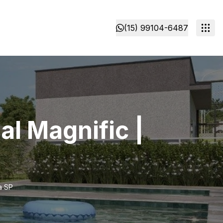
(15) 99104-6487
l Magnific |
a SP