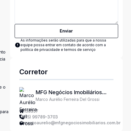
Enviar
As informações serão utilizadas para que a nossa
equipe possa entrar em contato de acordo com a
política de privacidade e termos de serviço
nto
cia
Corretor
e o
MFG Negócios Imobiliários
Marco Aurélio Ferreira Del Grossi
Ltda
158357
 para
(15) 99789-3703
marcoaurelio@mfgnegociosimobiliarios.com.br