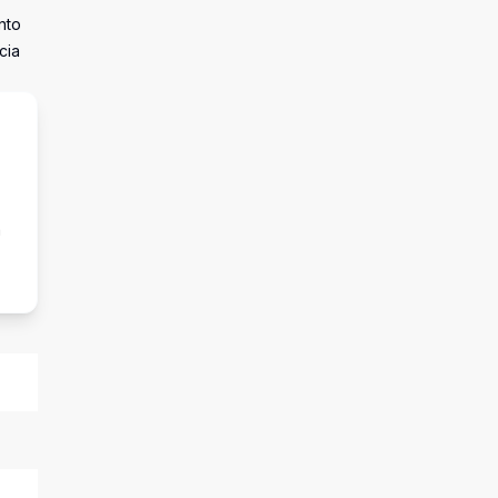
nto
cia
a