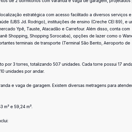
os de 2 dormitórios com varanda e vaga de garagem, projetados
ocalização estratégica com acesso facilitado a diversos serviços e
úde (UBS Jd. Rodrigo), instituições de ensino (Creche CEI 89), e 
rcado Ypê, Tauste, Atacadão e Carrefour. Além disso, conta com
Cianê Shopping, Shopping Sorocaba), opções de lazer como o Wan
ortantes terminais de transporte (Terminal São Bento, Aeroporto de
 por 3 torres, totalizando 507 unidades. Cada torre possui 17 and
 10 unidades por andar.
aranda e vaga de garagem. Existem diversas metragens para atende
3 m² e 59,24 m².
clui: