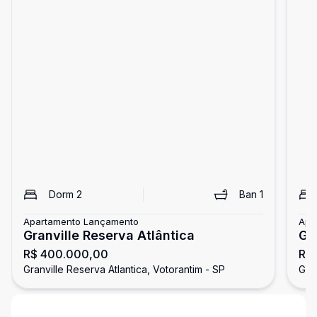
Dorm
2
Ban
1
Apartamento Lançamento
Apa
Granville Reserva Atlântica
Gr
R$ 400.000,00
R$
Granville Reserva Atlantica, Votorantim - SP
Gran