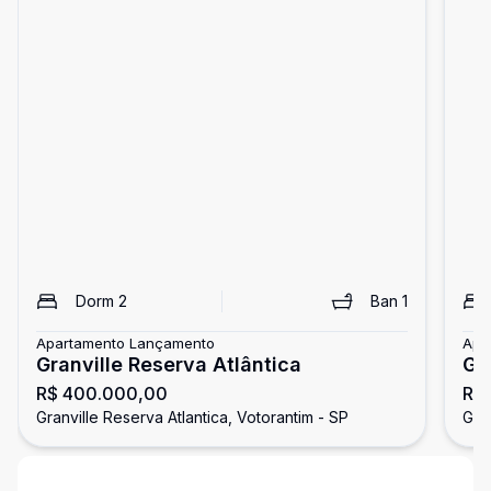
Dorm
2
Ban
1
Apartamento Lançamento
Apa
Granville Reserva Atlântica
Gr
R$ 400.000,00
R$
Granville Reserva Atlantica, Votorantim - SP
Gran