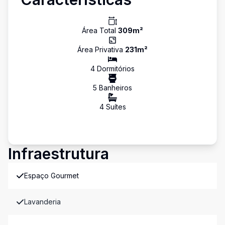
Área Total
309
m²
Área Privativa
231
m²
4
Dormitório
s
5
Banheiro
s
4
Suíte
s
Infraestrutura
Espaço Gourmet
Lavanderia