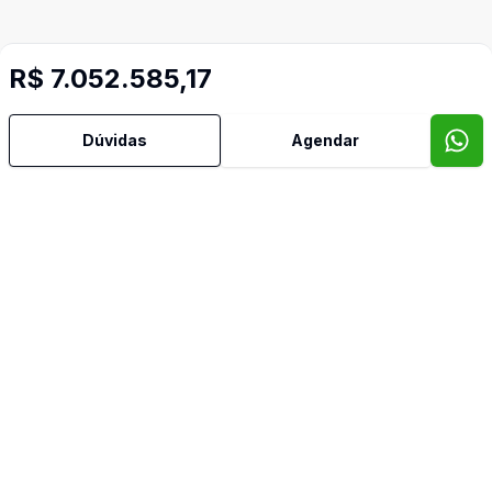
R$ 7.052.585,17
Mais informações
Dúvidas
Agendar
Área de Serviço
Banheiro Social
Cozinha
Cozinha Americana
Lavabo
Piscina