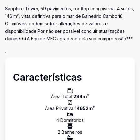
Sapphire Tower, 59 pavimentos, rooftop com piscina: 4 suítes,
146 m², vista definitiva para o mar de Balneário Camboriú.
Os imóveis podem sofrer alterações de valores e
disponibilidade!Por não ser possível concluir atualizações
diárias***A Equipe MFG agradece pela sua compreensão***
'
Características
Área Total
284
m²
Área Privativa
14652
m²
4
Dormitório
s
2
Banheiro
s