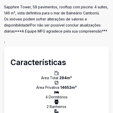
Sapphire Tower, 59 pavimentos, rooftop com piscina: 4 suítes,
146 m², vista definitiva para o mar de Balneário Camboriú.
Os imóveis podem sofrer alterações de valores e
disponibilidade!Por não ser possível concluir atualizações
diárias***A Equipe MFG agradece pela sua compreensão***
'
Características
Área Total
284
m²
Área Privativa
14652
m²
4
Dormitório
s
2
Banheiro
s