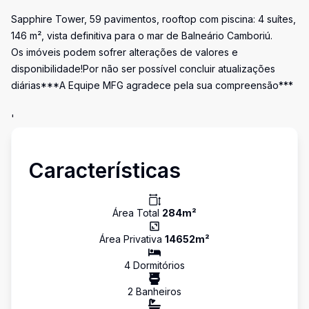
Sapphire Tower, 59 pavimentos, rooftop com piscina: 4 suítes,
146 m², vista definitiva para o mar de Balneário Camboriú.
Os imóveis podem sofrer alterações de valores e
disponibilidade!Por não ser possível concluir atualizações
diárias***A Equipe MFG agradece pela sua compreensão***
'
Características
Área Total
284
m²
Área Privativa
14652
m²
4
Dormitório
s
2
Banheiro
s