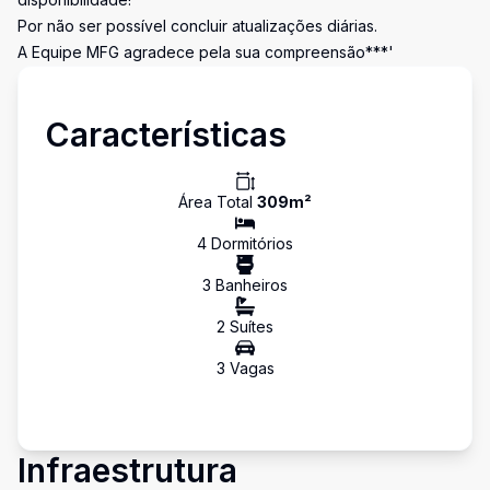
Por não ser possível concluir atualizações diárias.
A Equipe MFG agradece pela sua compreensão***'
Características
Área Total
309
m²
4
Dormitório
s
3
Banheiro
s
2
Suíte
s
3
Vaga
s
Infraestrutura