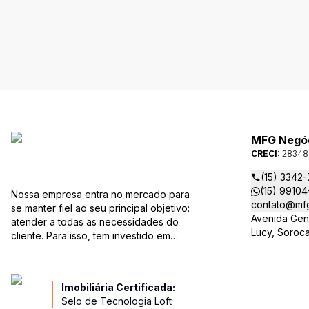
MFG Negóci
CRECI:
28348
(15) 3342
(15) 9910
Nossa empresa entra no mercado para
contato@mfg
se manter fiel ao seu principal objetivo:
Avenida Gene
atender a todas as necessidades do
Lucy, Soroc
cliente. Para isso, tem investido em
novas tecnologias e sistemas de
controle de administração. Com uma
equipe de corretores especializados,
Imobiliária Certificada:
mantém seu banco de dados sempre
Selo de Tecnologia Loft
atualizado, com várias ofertas de