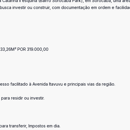
 Catarina II esquina (Bairro Sorocaba Park), em Sorocaba, uma áre
 busca investir ou construir, com documentação em ordem e facilid
3,26M² POR 319.000,00
sso facilitado à Avenida Itavuvu e principais vias da região.
ara residir ou investir.
ra transferir, Impostos em dia.