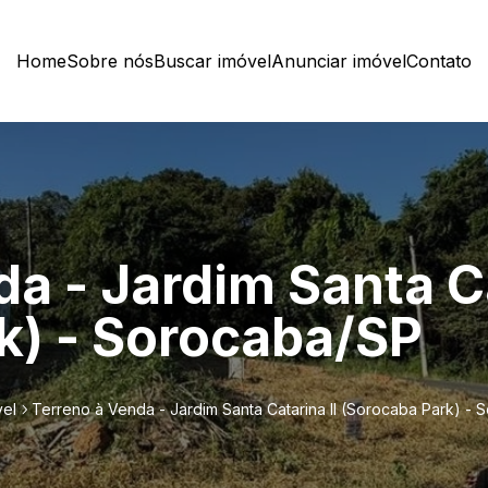
Home
Sobre nós
Buscar imóvel
Anunciar imóvel
Contato
a - Jardim Santa Ca
k) - Sorocaba/SP
vel
Terreno à Venda - Jardim Santa Catarina II (Sorocaba Park) -