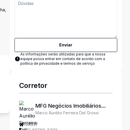
cha,
Enviar
As informações serão utilizadas para que a nossa
equipe possa entrar em contato de acordo com a
política de privacidade e termos de serviço
Corretor
MFG Negócios Imobiliários
Marco Aurélio Ferreira Del Grossi
Ltda
158357