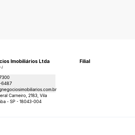
os Imobiliários Ltda
Filial
-J
-7300
4-6487
negociosimobiliarios.com.br
ral Carneiro, 2183, Vila
aba - SP - 18043-004