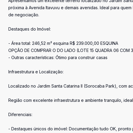
Apresentamos um excelente terreno localizado no Jardim Santa
próxima à Avenida Itavuvu e demais avenidas. Ideal para quem
de negociação.
Destaques do Imóvel:
- Área total: 246,52 m² esquina R$ 239.000,00 ESQUINA
OPÇÂO DE COMPRAR O DO LADO (LOTE 15 QUADRA 06 COM 33
- Outras características: Ótimo para construir casas
Infraestrutura e Localização:
Localizado no Jardim Santa Catarina II (Sorocaba Park), com ace
Região com excelente infraestrutura e ambiente tranquilo, ideal p
Diferenciais:
- Destaques únicos do imóvel: Documentação tudo OK, pronto pa