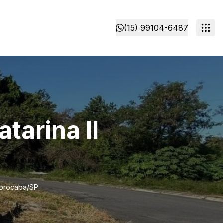
(15) 99104-6487
tarina II
 Sorocaba/SP