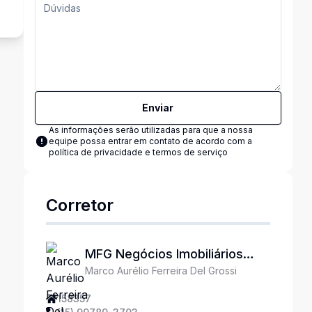
Enviar
As informações serão utilizadas para que a nossa
equipe possa entrar em contato de acordo com a
política de privacidade e termos de serviço
Corretor
MFG Negócios Imobiliários
Marco Aurélio Ferreira Del Grossi
Ltda
158357