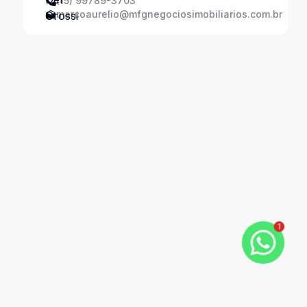
(15) 99789-3703
marcoaurelio@mfgnegociosimobiliarios.com.br
1