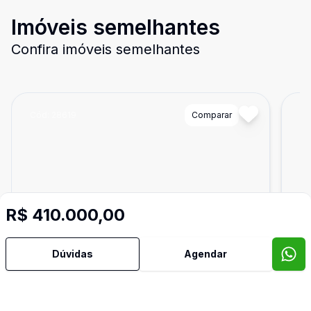
Imóveis semelhantes
Confira imóveis semelhantes
Cód:
28619
Comparar
Có
R$ 410.000,00
Dúvidas
Agendar