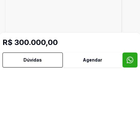
R$ 300.000,00
Dúvidas
Agendar
250
m²
Terreno em Condomínio
Terreno no Condomínio Castanheiras
R$ 330.000,00
Residencial - Mairinque - SP
CANGUERINHA, Mairinque - SP