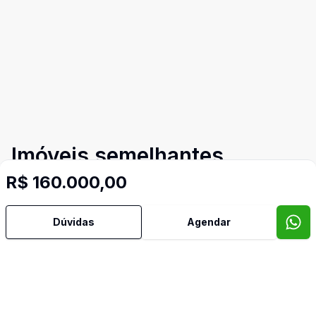
Imóveis semelhantes
Confira imóveis semelhantes
R$ 160.000,00
Dúvidas
Agendar
Cód:
15152
Comparar