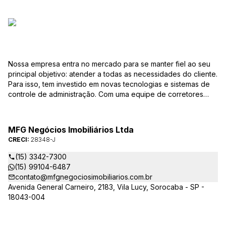
Nossa empresa entra no mercado para se manter fiel ao seu
principal objetivo: atender a todas as necessidades do cliente.
Para isso, tem investido em novas tecnologias e sistemas de
controle de administração. Com uma equipe de corretores
especializados, mantém seu banco de dados sempre
atualizado, com várias ofertas de imóveis residenciais e
comerciais, terrenos etc. para compra e venda. As consultas
MFG Negócios Imobiliários Ltda
podem ser feitas por telefone, pessoalmente, ou pela Internet,
CRECI:
28348-J
pela pesquisa para Vendas. Um módulo de super busca irá
pesquisar entre as ofertas o imóvel com as características que
(15) 3342-7300
você procura. em instantes você terá as informações sobre o
(15) 99104-6487
resultado, podendo, inclusive marcar visita ou pesquisar
contato@mfgnegociosimobiliarios.com.br
outros parâmetros. Caso não exista uma oferta que preencha
Avenida General Carneiro, 2183, Vila Lucy, Sorocaba - SP -
seus requisitos, você poderá preencher o formulário Procura
18043-004
imóvel? e seus dados seguirão para cadastro. e, a cada novo
imóvel cadastrado, sua pesquisa será atualizada. Isso lhe
proporcionará segurança e tranquilidade, pois não precisará