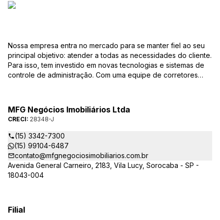
Nossa empresa entra no mercado para se manter fiel ao seu
principal objetivo: atender a todas as necessidades do cliente.
Para isso, tem investido em novas tecnologias e sistemas de
controle de administração. Com uma equipe de corretores
especializados, mantém seu banco de dados sempre
atualizado, com várias ofertas de imóveis residenciais e
comerciais, terrenos etc. para compra e venda. As consultas
MFG Negócios Imobiliários Ltda
podem ser feitas por telefone, pessoalmente, ou pela Internet,
CRECI:
28348-J
pela pesquisa para Vendas. Um módulo de super busca irá
pesquisar entre as ofertas o imóvel com as características que
(15) 3342-7300
você procura. em instantes você terá as informações sobre o
(15) 99104-6487
resultado, podendo, inclusive marcar visita ou pesquisar
contato@mfgnegociosimobiliarios.com.br
outros parâmetros. Caso não exista uma oferta que preencha
Avenida General Carneiro, 2183, Vila Lucy, Sorocaba - SP -
seus requisitos, você poderá preencher o formulário Procura
18043-004
imóvel? e seus dados seguirão para cadastro. e, a cada novo
imóvel cadastrado, sua pesquisa será atualizada. Isso lhe
proporcionará segurança e tranquilidade, pois não precisará
Filial
ficar ligando a todo instante, só para lembrar o corretor. Assim