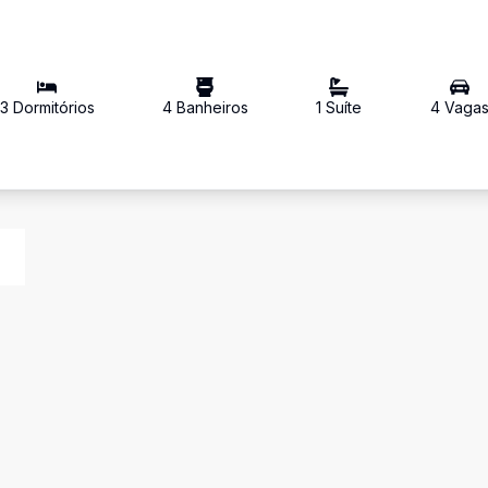
3
Dormitório
s
4
Banheiro
s
1
Suíte
4
Vaga