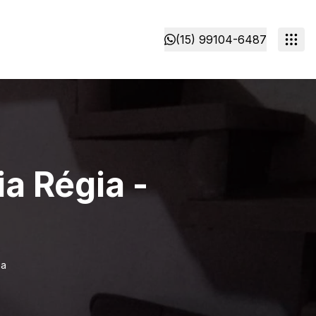
(15) 99104-6487
a Régia -
ba