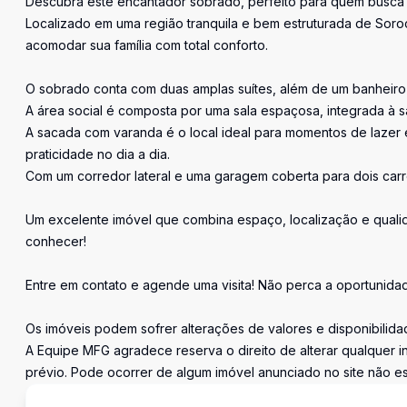
Descubra este encantador sobrado, perfeito para quem busca 
Localizado em uma região tranquila e bem estruturada de Soroc
acomodar sua família com total conforto.
O sobrado conta com duas amplas suítes, além de um banheiro 
A área social é composta por uma sala espaçosa, integrada à sa
A sacada com varanda é o local ideal para momentos de lazer 
praticidade no dia a dia.
Com um corredor lateral e uma garagem coberta para dois carr
Um excelente imóvel que combina espaço, localização e quali
conhecer!
Entre em contato e agende uma visita! Não perca a oportunidad
Os imóveis podem sofrer alterações de valores e disponibilida
A Equipe MFG agradece reserva o direito de alterar qualquer 
prévio. Pode ocorrer de algum imóvel anunciado no site não est