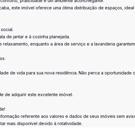
conforto, praticidade e um ambiente aconchegante.
aba, este imóvel oferece uma ótima distribuição de espaços, ideal
social.
la de jantar e à cozinha planejada.
e relaxamento, enquanto a área de serviço e a lavanderia garantem
os.
dade de vida para sua nova residência. Não perca a oportunidade 
e de adquirir este excelente imóvel.
de!
informação referente aos valores e dados de seus imóveis sem avis
ar mais disponível devido à rotatividade.