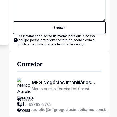
s
Enviar
As informações serão utilizadas para que a nossa
equipe possa entrar em contato de acordo com a
política de privacidade e termos de serviço
Corretor
MFG Negócios Imobiliários
Marco Aurélio Ferreira Del Grossi
Ltda
158357
(15) 99789-3703
marcoaurelio@mfgnegociosimobiliarios.com.br