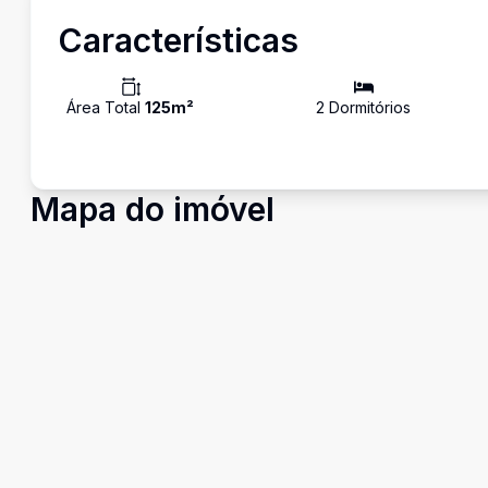
Características
Área Total
125
m²
2
Dormitório
s
Mapa do imóvel