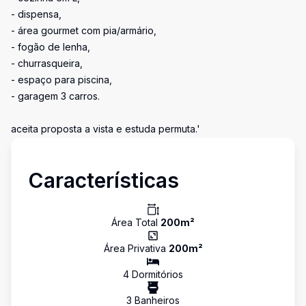
- dispensa,
- área gourmet com pia/armário,
- fogão de lenha,
- churrasqueira,
- espaço para piscina,
- garagem 3 carros.
aceita proposta a vista e estuda permuta.'
Características
Área Total
200
m²
Área Privativa
200
m²
4
Dormitório
s
3
Banheiro
s