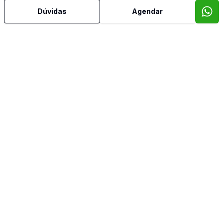
Dúvidas
Agendar
Mais informações
Banheiro Social
Lavabo
Corretor
MFG Negócios Imobiliários Ltda
Marco Aurélio Ferreira Del Grossi
158357
(15) 99789-3703
marcoaurelio@mfgnegociosimobiliarios.com.br