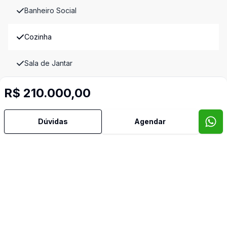
Banheiro Social
Cozinha
Sala de Jantar
Sala de TV
R$ 210.000,00
Imóveis semelhantes
Dúvidas
Agendar
Confira imóveis semelhantes
Cód:
28356
Comparar