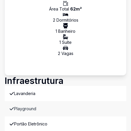
Área Total
62
m²
2
Dormitório
s
1
Banheiro
1
Suíte
2
Vaga
s
Infraestrutura
Lavanderia
Playground
Portão Eletrônico