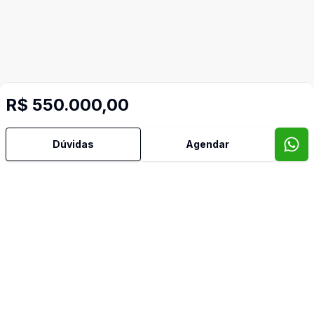
R$ 550.000,00
Dúvidas
Agendar
Corretor
MFG Negócios Imobiliários Ltda
ER
Emerson Rodrigo Filipini
267881 F
(15) 99625-4084