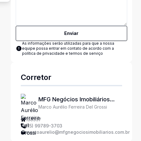
Enviar
As informações serão utilizadas para que a nossa
equipe possa entrar em contato de acordo com a
política de privacidade e termos de serviço
Corretor
MFG Negócios Imobiliários
Marco Aurélio Ferreira Del Grossi
Ltda
158357
(15) 99789-3703
marcoaurelio@mfgnegociosimobiliarios.com.br