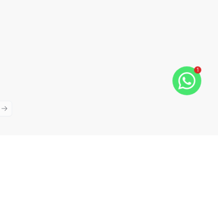
1
ious slide
Next slide
Cód:
12328
Comparar