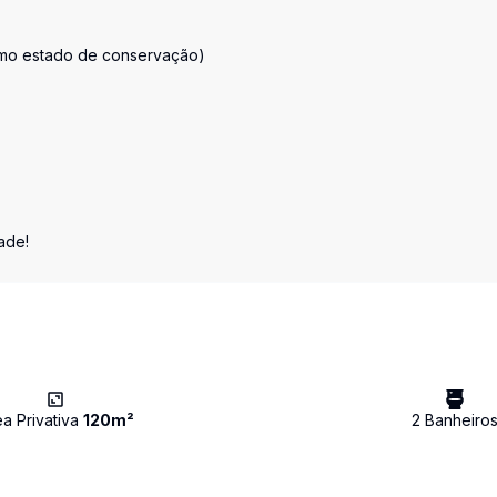
timo estado de conservação)
ade!
ea Privativa
120
m²
2
Banheiro