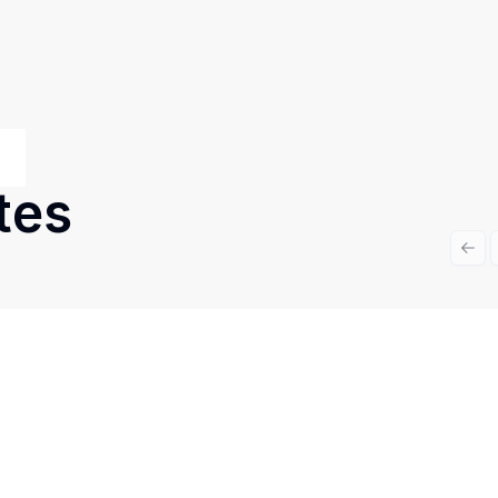
tes
Prev
Cód:
18696
Comparar