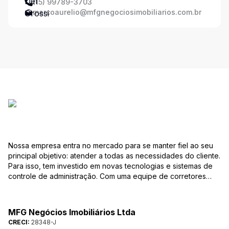
(15) 99789-3703
marcoaurelio@mfgnegociosimobiliarios.com.br
Nossa empresa entra no mercado para se manter fiel ao seu
principal objetivo: atender a todas as necessidades do cliente.
Para isso, tem investido em novas tecnologias e sistemas de
controle de administração. Com uma equipe de corretores
especializados, mantém seu banco de dados sempre
atualizado, com várias ofertas de imóveis residenciais e
comerciais, terrenos etc. para compra e venda. As consultas
MFG Negócios Imobiliários Ltda
podem ser feitas por telefone, pessoalmente, ou pela Internet,
CRECI:
28348-J
pela pesquisa para Vendas. Um módulo de super busca irá