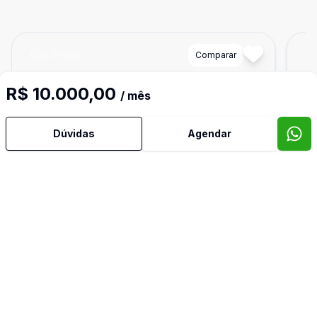
Cód:
27598
Comparar
Có
R$ 10.000,00
/ mês
Dúvidas
Agendar
Ban
8
750
m²