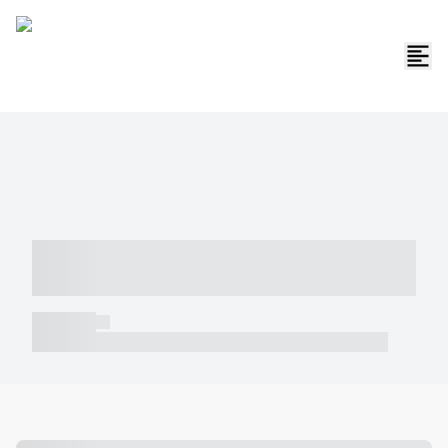
----- ----- -- ------ ---- ---- -- ----- -----
----- --- ------
----- -----
----- ----- -- ------ ---- ---- -- ----- ----- ----- --- ------