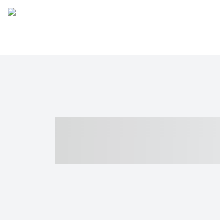
----- ----- -- -
- ------