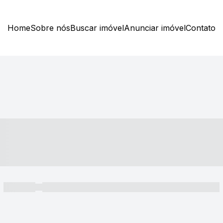
Home
Sobre nós
Buscar imóvel
Anunciar imóvel
Contato
----- ---- ---- -- ----
----- -----
----- ----- -- ------ ---- ---- -- ----- ----- ----- --- ------