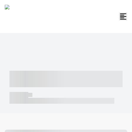
----- ----- -- ------ ---- ---- -- ----- -----
----- --- ------
----- -----
----- ----- -- ------ ---- ---- -- ----- ----- ----- --- ------