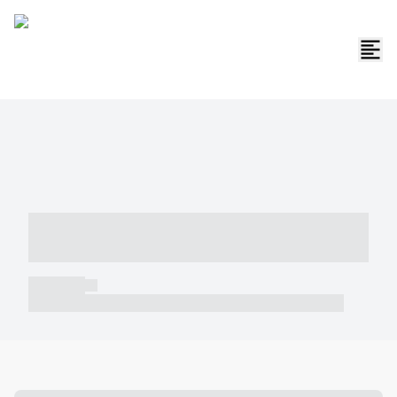
----- ----- -- ------ ---- ---- -- ----- -----
----- --- ------
----- -----
----- ----- -- ------ ---- ---- -- ----- ----- ----- --- ------