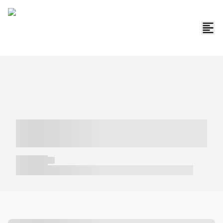
----- ----- -- ------ ---- ---- -- ----- -----
----- --- ------
----- -----
----- ----- -- ------ ---- ---- -- ----- ----- ----- --- ------