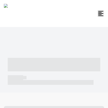
----- ----- -- ------ ---- ---- -- ----- -----
----- --- ------
----- -----
----- ----- -- ------ ---- ---- -- ----- ----- ----- --- ------