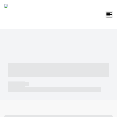
----- ----- -- ------ ---- ---- -- ----- -----
----- --- ------
----- -----
----- ----- -- ------ ---- ---- -- ----- ----- ----- --- ------