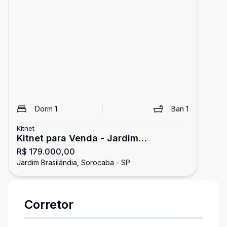
Dorm
1
Ban
1
Kitnet
Kitnet para Venda - Jardim
R$ 179.000,00
Brasilândia - Sorocaba/SP
Jardim Brasilândia, Sorocaba - SP
Corretor