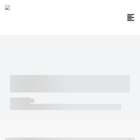
----- ----- -- ------ ---- ---- -- ----- -----
----- --- ------
----- -----
----- ----- -- ------ ---- ---- -- ----- ----- ----- --- ------