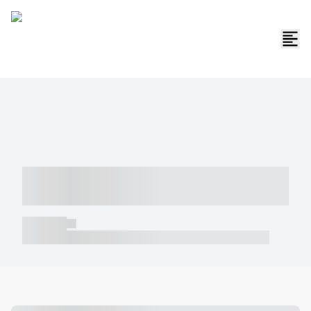
----- ----- -- ------ ---- ---- -- ----- -----
----- --- ------
----- -----
----- ----- -- ------ ---- ---- -- ----- ----- ----- --- ------