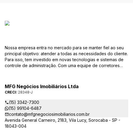
Nossa empresa entra no mercado para se manter fiel ao seu
principal objetivo: atender a todas as necessidades do cliente.
Para isso, tem investido em novas tecnologias e sistemas de
controle de administração. Com uma equipe de corretores
especializados, mantém seu banco de dados sempre
atualizado, com várias ofertas de imóveis residenciais e
comerciais, terrenos etc. para compra e venda. As consultas
MFG Negócios Imobiliários Ltda
podem ser feitas por telefone, pessoalmente, ou pela Internet,
CRECI:
28348-J
pela pesquisa para Vendas. Um módulo de super busca irá
pesquisar entre as ofertas o imóvel com as características que
(15) 3342-7300
você procura. em instantes você terá as informações sobre o
(15) 99104-6487
resultado, podendo, inclusive marcar visita ou pesquisar
contato@mfgnegociosimobiliarios.com.br
outros parâmetros. Caso não exista uma oferta que preencha
Avenida General Carneiro, 2183, Vila Lucy, Sorocaba - SP -
seus requisitos, você poderá preencher o formulário Procura
18043-004
imóvel? e seus dados seguirão para cadastro. e, a cada novo