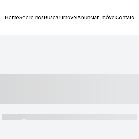
Home
Sobre nós
Buscar imóvel
Anunciar imóvel
Contato
----- ---- ---- -- ----
----- -----
----- ----- -- ------ ---- ---- -- ----- ----- ----- --- ------