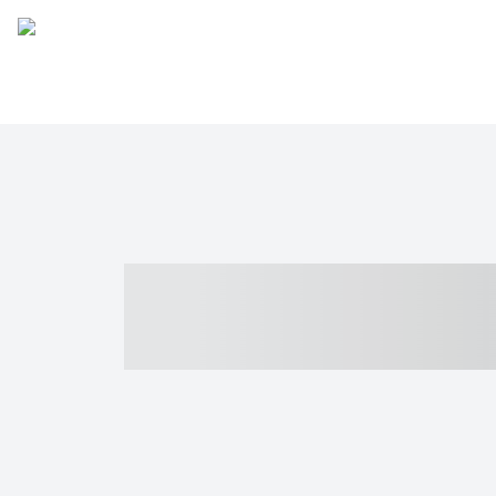
----- ----- -- -
- ------