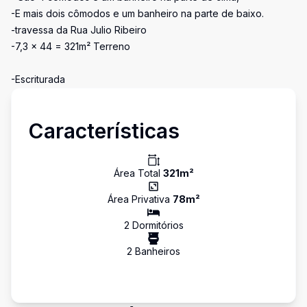
-E mais dois cômodos e um banheiro na parte de baixo.
-travessa da Rua Julio Ribeiro
-7,3 x 44 = 321m² Terreno
-Escriturada
Características
Área Total
321
m²
Área Privativa
78
m²
2
Dormitório
s
2
Banheiro
s