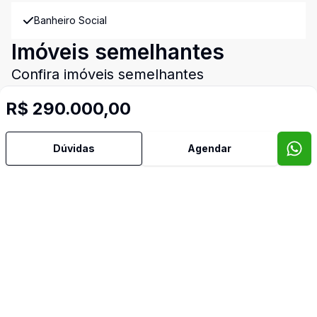
Banheiro Social
Imóveis semelhantes
Confira imóveis semelhantes
R$ 290.000,00
Cód:
28642
Comparar
Có
Dúvidas
Agendar