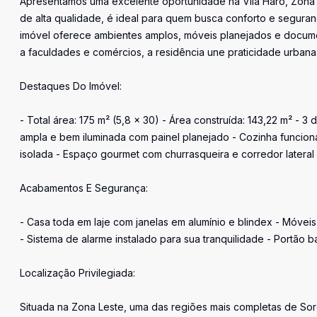
Apresentamos uma excelente oportunidade na Vila Haro, Zona
de alta qualidade, é ideal para quem busca conforto e seguran
imóvel oferece ambientes amplos, móveis planejados e docume
a faculdades e comércios, a residência une praticidade urbana
Destaques Do Imóvel:
- Total área: 175 m² (5,8 x 30) - Área construída: 143,22 m² - 3
ampla e bem iluminada com painel planejado - Cozinha funciona
isolada - Espaço gourmet com churrasqueira e corredor latera
Acabamentos E Segurança:
- Casa toda em laje com janelas em alumínio e blindex - Móveis 
- Sistema de alarme instalado para sua tranquilidade - Portão 
Localização Privilegiada:
Situada na Zona Leste, uma das regiões mais completas de Sor