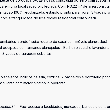
 Leste de Sorocaba/SP. Esta casa, construída do zero com acabam
ça em uma localização privilegiada. Com 143,22 m² de área construí
ntação 100% regularizada, estando pronto para morar. Situada pr
 com a tranquilidade de uma região residencial consolidada.
 dormitórios, sendo 1 suíte (quarto do casal com móveis planejados) -
l equipada com armários planejados - Banheiro social e lavanderia
l - 3 vagas de garagem cobertas
planejados inclusos na sala, cozinha, 2 banheiros e dormitório princ
basculante com motor elétrico já operante
ocaba/SP: - Fácil acesso a faculdades, mercados, bancos e centro