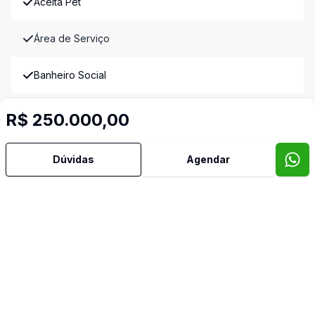
Aceita Pet
Área de Serviço
Banheiro Social
Cozinha
R$ 250.000,00
Imóveis semelhantes
Dúvidas
Agendar
Confira imóveis semelhantes
Cód:
23454
Comparar
Có